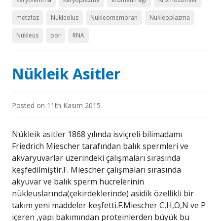
metafaz
Nukleolus
Nukleomembran
Nukleoplazma
Nükleus
por
RNA
Nükleik Asitler
Posted on
11th Kasım 2015
Nükleik asitler 1868 yılında isviçreli bilimadamı
Friedrich Miescher tarafından balık spermleri ve
akvaryuvarlar üzerindeki çalışmaları sırasında
keşfedilmiştir.F. Miescher çalışmaları sırasında
akyuvar ve balık sperm hücrelerinin
nükleuslarında(çekirdeklerinde) asidik özellikli bir
takım yeni maddeler keşfetti.F.Miescher C,H,O,N ve P
içeren ,yapı bakımından proteinlerden büyük bu