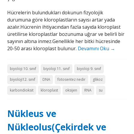
Hücrelerin bulundukları dokunun fizyolojik
durumuna göre kloroplastların sayısı artar yada
azalır.Hücrenin ihtiyacından fazla sayıda kloroplast
üretilirse kloroplastlar bozunuma uğrar ve belirli bir
sayının altına inmez.Genellikle her bitki hücresinde
20-50 arası kloroplast bulunur.
Devamını Oku
→
biyoloji 10. sınıf
biyoloji 11. sınıf
biyoloji 9. sınıf
biyoloji12. sınıf
DNA
fotosentez nedir
glikoz
karbondioksit
kloroplast
oksijen
RNA
su
Nükleus ve
Nükleolus(Çekirdek ve