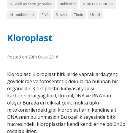
Nükleik asitlerin görevleri
Nükleotid
NÜKLEOTİD NEDİR
ribonükleikasit
RNA
Sitozin
Timin
Urasil
Kloroplast
Posted on
20th Ocak 2016
Kloroplast: Kloroplast bitkilerde yapraklarda,genç
gövdelerde ve fotosentetik dokularda bulunan bir
organeldir..Kloroplastın kimyasal yapısı
karbonhidrat,yağ,lipid,klorofil,DNA ve RNA’dan
oluşur.Burada en dikkat çekici nokta tıpkı
mitokondrilerdeki gibi kloroplastların kendine ait
DNA’sının bulunmasıdır.Bu özellik sayesinde bitki
hücresindeki kloroplastlar kendi kendilerine bölünüp
çoğalabilirler.