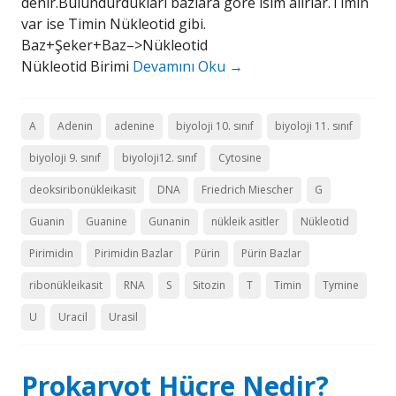
denir.Bulundurdukları bazlara göre isim alırlar.Timin
var ise Timin Nükleotid gibi.
Baz+Şeker+Baz–>Nükleotid
Nükleotid Birimi
Devamını Oku
→
A
Adenin
adenine
biyoloji 10. sınıf
biyoloji 11. sınıf
biyoloji 9. sınıf
biyoloji12. sınıf
Cytosine
deoksiribonükleikasit
DNA
Friedrich Miescher
G
Guanin
Guanine
Gunanin
nükleik asitler
Nükleotid
Pirimidin
Pirimidin Bazlar
Pürin
Pürin Bazlar
ribonükleikasit
RNA
S
Sitozin
T
Timin
Tymine
U
Uracil
Urasil
Prokaryot Hücre Nedir?