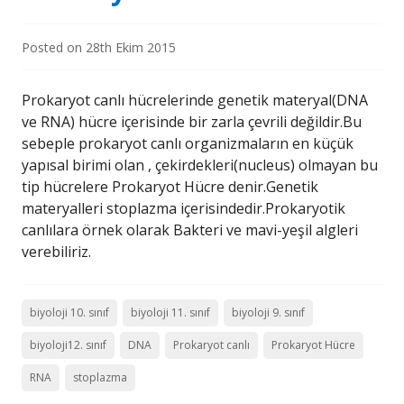
Posted on
28th Ekim 2015
Prokaryot canlı hücrelerinde genetik materyal(DNA
ve RNA) hücre içerisinde bir zarla çevrili değildir.Bu
sebeple prokaryot canlı organizmaların en küçük
yapısal birimi olan , çekirdekleri(nucleus) olmayan bu
tip hücrelere Prokaryot Hücre denir.Genetik
materyalleri stoplazma içerisindedir.Prokaryotik
canlılara örnek olarak Bakteri ve mavi-yeşil algleri
verebiliriz.
biyoloji 10. sınıf
biyoloji 11. sınıf
biyoloji 9. sınıf
biyoloji12. sınıf
DNA
Prokaryot canlı
Prokaryot Hücre
RNA
stoplazma