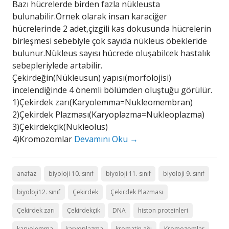
Bazı hücrelerde birden fazla nükleusta
bulunabilir.Örnek olarak insan karaciğer
hücrelerinde 2 adet,çizgili kas dokusunda hücrelerin
birleşmesi sebebiyle çok sayıda nükleus öbekleride
bulunur.Nükleus sayısı hücrede oluşabilcek hastalık
sebepleriylede artabilir.
Çekirdeğin(Nükleusun) yapısı(morfolojisi)
incelendiğinde 4 önemli bölümden oluştuğu görülür.
1)Çekirdek zarı(Karyolemma=Nukleomembran)
2)Çekirdek Plazması(Karyoplazma=Nukleoplazma)
3)Çekirdekçik(Nukleolus)
4)Kromozomlar
Devamını Oku
→
anafaz
biyoloji 10. sınıf
biyoloji 11. sınıf
biyoloji 9. sınıf
biyoloji12. sınıf
Çekirdek
Çekirdek Plazması
Çekirdek zarı
Çekirdekçik
DNA
histon proteinleri
karyolemma
karyoplazma
kromatin ağı
Kromozomlar