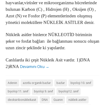
hayvanlar,virüsler ve mikroorganizma hücrelerinde
bulunan Karbon (C) , Hidrojen (H) , Oksijen (O) ,
Azot (N) ve Fosfor (P) elementlerinden oluşmuş
yönetici moleküllere NÜKLEİK ASİTLER denir.
Nükleik asitler binlerce NÜKLEOTİD biriminin
şeker ve fosfat bağları ile bağlanması sonucu oluşan
uzun zincir şeklinde ki yapılardır.
Canlılarda iki çeşit Nükleik Asit vardır. 1)DNA
2)RNA
Devamını Oku
→
Adenin
azotlu organik bazlar
bazlar
biyoloji 10. sınıf
biyoloji 11. sınıf
biyoloji 9. sınıf
biyoloji12. sınıf
deoksiribonükleikasit
DNA
Guanin
nükleik asitler