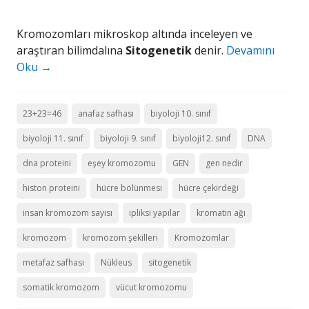
Kromozomları mikroskop altında inceleyen ve
araştıran bilimdalına
Sitogenetik
denir.
Devamını
Oku
→
23+23=46
anafaz safhası
biyoloji 10. sınıf
biyoloji 11. sınıf
biyoloji 9. sınıf
biyoloji12. sınıf
DNA
dna proteini
eşey kromozomu
GEN
gen nedir
histon proteini
hücre bölünmesi
hücre çekirdeği
insan kromozom sayısı
ipliksi yapılar
kromatin ağı
kromozom
kromozom şekilleri
Kromozomlar
metafaz safhası
Nükleus
sitogenetik
somatik kromozom
vücut kromozomu