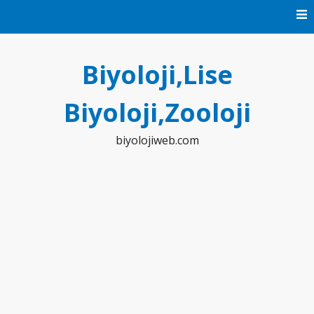
Skip
to
content
Biyoloji,Lise
Biyoloji,Zooloji
biyolojiweb.com