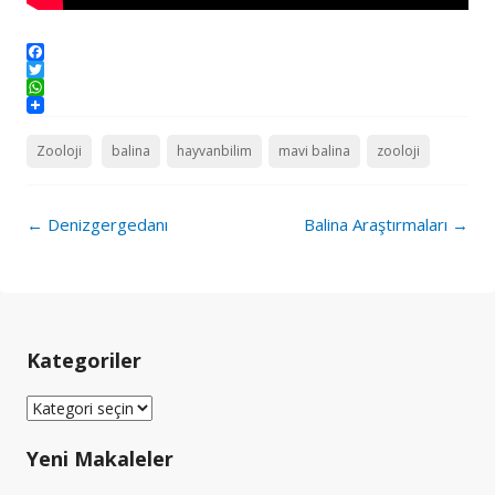
Facebook
Twitter
WhatsApp
Zooloji
balina
hayvanbilim
mavi balina
zooloji
Post
←
Denizgergedanı
Balina Araştırmaları
→
navigation
Kategoriler
Kategoriler
Yeni Makaleler