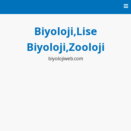
Skip
to
content
Biyoloji,Lise
Biyoloji,Zooloji
biyolojiweb.com