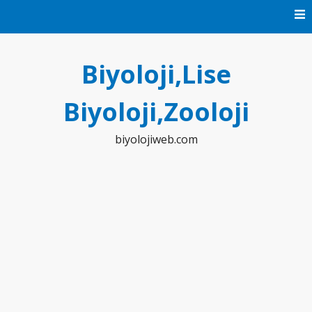
Skip
to
content
Biyoloji,Lise
Biyoloji,Zooloji
biyolojiweb.com