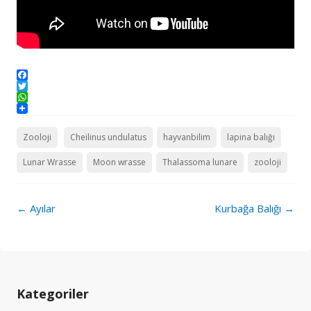
Facebook
Twitter
WhatsApp
Zooloji
Cheilinus undulatus
hayvanbilim
lapina balığı
Lunar Wrasse
Moon wrasse
Thalassoma lunare
zooloji
Post
←
Ayılar
Kurbağa Balığı
→
navigation
Kategoriler