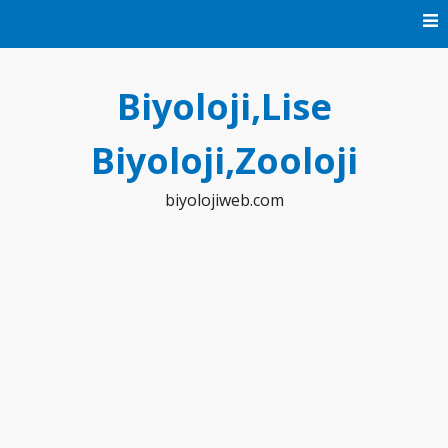
Skip
to
content
Biyoloji,Lise
Biyoloji,Zooloji
biyolojiweb.com