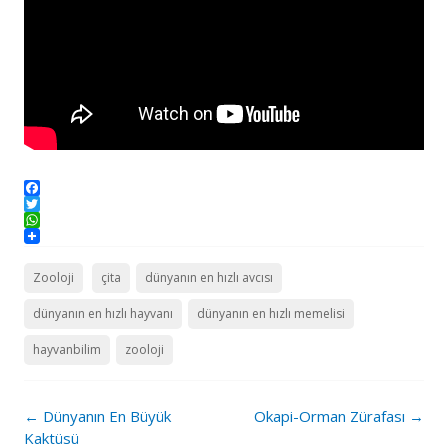
Facebook
Twitter
WhatsApp
Zooloji
çita
dünyanın en hızlı avcısı
dünyanın en hızlı hayvanı
dünyanın en hızlı memelisi
hayvanbilim
zooloji
Post
←
Dünyanın En Büyük
Okapi-Orman Zürafası
→
navigation
Kaktüsü