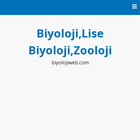
Skip
to
content
Biyoloji,Lise
Biyoloji,Zooloji
biyolojiweb.com