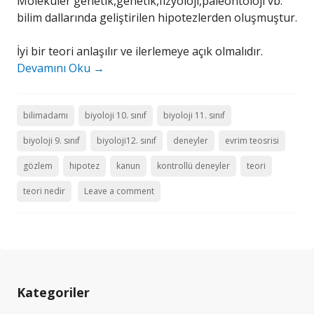
Moleküler genetik,genetik,fizyoloji,paleontoloji vb.
bilim dallarında geliştirilen hipotezlerden oluşmuştur.
İyi bir teori anlaşılır ve ilerlemeye açık olmalıdır.
Devamını Oku
→
bilimadamı
biyoloji 10. sınıf
biyoloji 11. sınıf
biyoloji 9. sınıf
biyoloji12. sınıf
deneyler
evrim teosrisi
gözlem
hipotez
kanun
kontrollü deneyler
teori
teori nedir
Leave a comment
Kategoriler