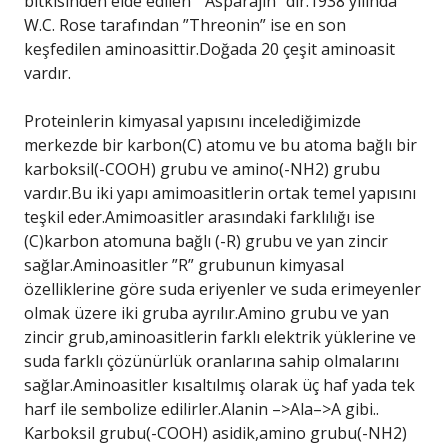
bitkisinden elde edilen ” Asparajin” dir.1938 yılında
W.C. Rose tarafından ”Threonin” ise en son
keşfedilen aminoasittir.Doğada 20 çeşit aminoasit
vardır.
Proteinlerin kimyasal yapısını incelediğimizde
merkezde bir karbon(C) atomu ve bu atoma bağlı bir
karboksil(-COOH) grubu ve amino(-NH2) grubu
vardır.Bu iki yapı amimoasitlerin ortak temel yapısını
teşkil eder.Amimoasitler arasındaki farklılığı ise
(C)karbon atomuna bağlı (-R) grubu ve yan zincir
sağlar.Aminoasitler ”R” grubunun kimyasal
özelliklerine göre suda eriyenler ve suda erimeyenler
olmak üzere iki gruba ayrılır.Amino grubu ve yan
zincir grub,aminoasitlerin farklı elektrik yüklerine ve
suda farklı çözünürlük oranlarına sahip olmalarını
sağlar.Aminoasitler kısaltılmış olarak üç haf yada tek
harf ile sembolize edilirler.Alanin –>Ala–>A gibi..
Karboksil grubu(-COOH) asidik,amino grubu(-NH2)