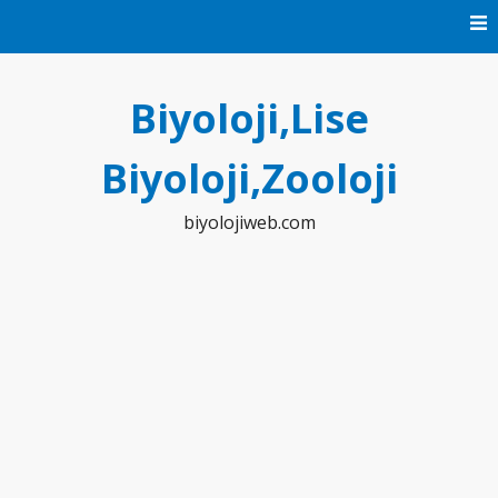
Skip
to
content
Biyoloji,Lise
Biyoloji,Zooloji
biyolojiweb.com