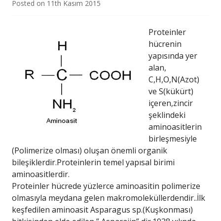
Posted on
11th Kasım 2015
Proteinler
hücrenin
yapısında yer
alan,
C,H,O,N(Azot)
ve S(kükürt)
içeren,zincir
şeklindeki
aminoasitlerin
birleşmesiyle
(Polimerize olması) oluşan önemli organik
bileşiklerdir.Proteinlerin temel yapısal birimi
aminoasitlerdir.
Proteinler hücrede yüzlerce aminoasitin polimerize
olmasıyla meydana gelen makromoleküllerdendir..İlk
keşfedilen aminoasit Asparagus sp.(Kuşkonması)