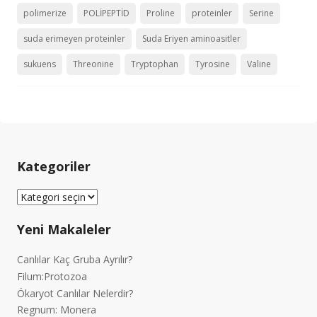
polimerize
POLİPEPTİD
Proline
proteinler
Serine
suda erimeyen proteinler
Suda Eriyen aminoasitler
sukuens
Threonine
Tryptophan
Tyrosine
Valine
Kategoriler
Kategoriler
Yeni Makaleler
Canlılar Kaç Gruba Ayrılır?
Filum:Protozoa
Ökaryot Canlılar Nelerdir?
Regnum: Monera