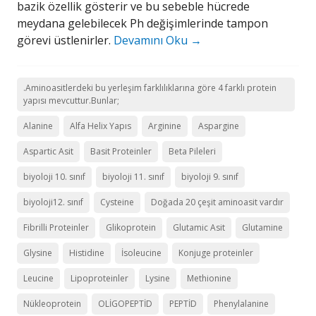
bazik özellik gösterir ve bu sebeble hücrede
meydana gelebilecek Ph değişimlerinde tampon
görevi üstlenirler.
Devamını Oku
→
.Aminoasitlerdeki bu yerleşim farklılıklarına göre 4 farklı protein
yapısı mevcuttur.Bunlar;
Alanine
Alfa Helix Yapıs
Arginine
Aspargine
Aspartic Asit
Basit Proteinler
Beta Pileleri
biyoloji 10. sınıf
biyoloji 11. sınıf
biyoloji 9. sınıf
biyoloji12. sınıf
Cysteine
Doğada 20 çeşit aminoasit vardır
Fibrilli Proteinler
Glikoprotein
Glutamic Asit
Glutamine
Glysine
Histidine
İsoleucine
Konjuge proteinler
Leucine
Lipoproteinler
Lysine
Methionine
Nükleoprotein
OLİGOPEPTİD
PEPTİD
Phenylalanine