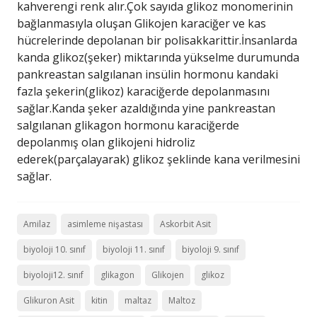
kahverengi renk alır.Çok sayıda glikoz monomerinin
bağlanmasıyla oluşan Glikojen karaciğer ve kas
hücrelerinde depolanan bir polisakkarittir.İnsanlarda
kanda glikoz(şeker) miktarında yükselme durumunda
pankreastan salgılanan insülin hormonu kandaki
fazla şekerin(glikoz) karaciğerde depolanmasını
sağlar.Kanda şeker azaldığında yine pankreastan
salgılanan glikagon hormonu karaciğerde
depolanmış olan glikojeni hidroliz
ederek(parçalayarak) glikoz şeklinde kana verilmesini
sağlar.
Amilaz
asimleme nişastası
Askorbit Asit
biyoloji 10. sınıf
biyoloji 11. sınıf
biyoloji 9. sınıf
biyoloji12. sınıf
glikagon
Glikojen
glikoz
Glikuron Asit
kitin
maltaz
Maltoz