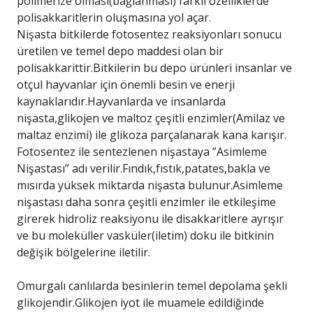
polimerize olması(bağlanması) farklı özelliklerde
polisakkaritlerin oluşmasına yol açar.
Nişasta bitkilerde fotosentez reaksiyonları sonucu
üretilen ve temel depo maddesi olan bir
polisakkarittir.Bitkilerin bu depo ürünleri insanlar ve
otçul hayvanlar için önemli besin ve enerji
kaynaklarıdır.Hayvanlarda ve insanlarda
nişasta,glikojen ve maltoz çeşitli enzimler(Amilaz ve
maltaz enzimi) ile glikoza parçalanarak kana karışır.
Fotosentez ile sentezlenen nişastaya ”Asimleme
Nişastası” adı verilir.Fındık,fıstık,patates,bakla ve
mısırda yüksek miktarda nişasta bulunur.Asimleme
nişastası daha sonra çeşitli enzimler ile etkileşime
girerek hidroliz reaksiyonu ile disakkaritlere ayrışır
ve bu moleküller vasküler(iletim) doku ile bitkinin
değişik bölgelerine iletilir.
Omurgalı canlılarda besinlerin temel depolama şekli
glikojendir.Glikojen iyot ile muamele edildiğinde