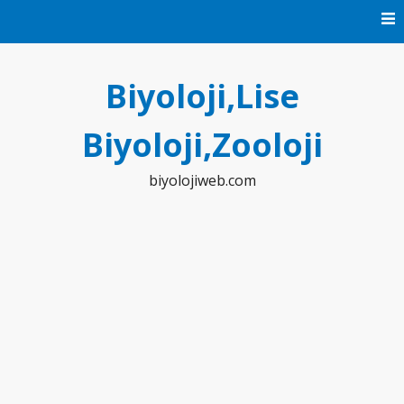
Skip
to
content
Biyoloji,Lise
Biyoloji,Zooloji
biyolojiweb.com