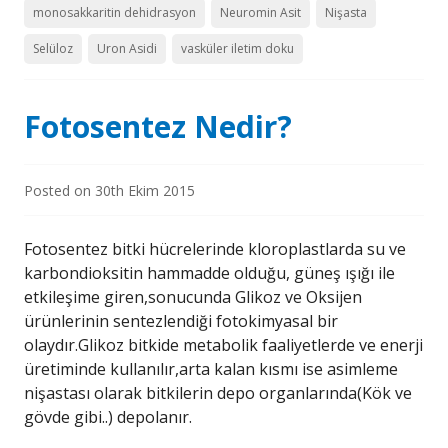
monosakkaritin dehidrasyon
Neuromin Asit
Nişasta
Selüloz
Uron Asidi
vasküler iletim doku
Fotosentez Nedir?
Posted on
30th Ekim 2015
Fotosentez bitki hücrelerinde kloroplastlarda su ve
karbondioksitin hammadde olduğu, güneş ışığı ile
etkileşime giren,sonucunda Glikoz ve Oksijen
ürünlerinin sentezlendiği fotokimyasal bir
olaydır.Glikoz bitkide metabolik faaliyetlerde ve enerji
üretiminde kullanılır,arta kalan kısmı ise asimleme
nişastası olarak bitkilerin depo organlarında(Kök ve
gövde gibi..) depolanır.