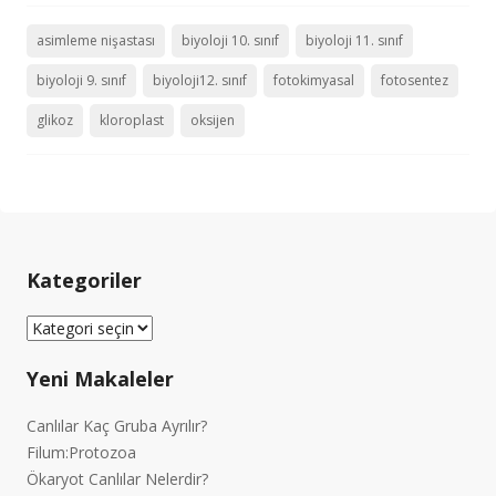
asimleme nişastası
biyoloji 10. sınıf
biyoloji 11. sınıf
biyoloji 9. sınıf
biyoloji12. sınıf
fotokimyasal
fotosentez
glikoz
kloroplast
oksijen
Kategoriler
Kategoriler
Yeni Makaleler
Canlılar Kaç Gruba Ayrılır?
Filum:Protozoa
Ökaryot Canlılar Nelerdir?