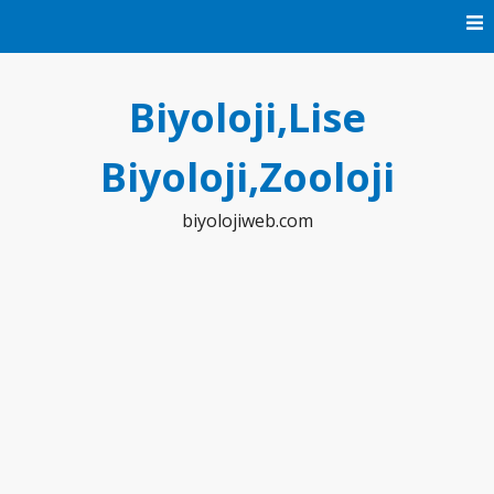
Skip
to
content
Biyoloji,Lise
Biyoloji,Zooloji
biyolojiweb.com