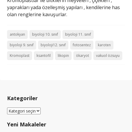
Kromoplastlar ile bitkilerin meyveleri , çiçekleri ,
yaprakları yada özelleşmiş yapıları , kendilerine has
olan renglerine kavuşurlar.
antokyan
biyoloji 10. sınıf
biyoloji 11. sınıf
biyoloji 9. sınıf
biyoloji12. sınıf
fotosentez
karoten
Kromoplast
ksantofil
likopin
ökaryot
vakuol özsuyu
Kategoriler
Kategoriler
Yeni Makaleler