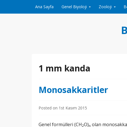
Skip to content
Ana Sayfa
Genel Biyoloji
Zooloji
B
B
1 mm kanda
Monosakkaritler
Posted on
1st Kasım 2015
Genel formülleri (CH
O)
olan monosakkarit
2
n