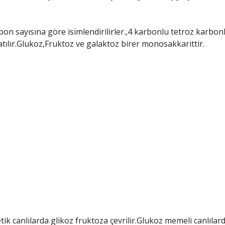
n sayısına göre isimlendirilirler.,4 karbonlu tetroz karbonl
ılır.Glukoz,Fruktoz ve galaktoz birer monosakkarittir.
ik canlılarda glikoz fruktoza çevrilir.Glukoz memeli canlılar