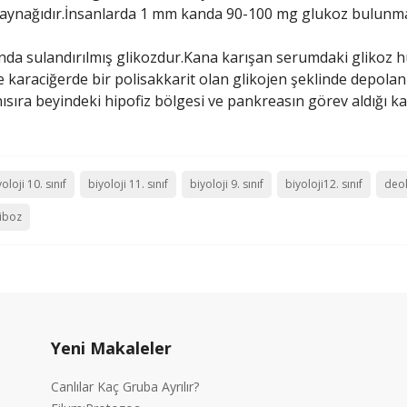
 kaynağıdır.İnsanlarda 1 mm kanda 90-100 mg glukoz bulunma
ında sulandırılmış glikozdur.Kana karışan serumdaki glikoz h
 karaciğerde bir polisakkarit olan glikojen şeklinde depolanı
ıra beyindeki hipofiz bölgesi ve pankreasın görev aldığı kar
oloji 10. sınıf
biyoloji 11. sınıf
biyoloji 9. sınıf
biyoloji12. sınıf
deok
iboz
Yeni Makaleler
Canlılar Kaç Gruba Ayrılır?