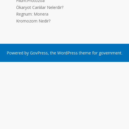
Filum:Protozoa
Ökaryot Canlılar Nelerdir?
Regnum: Monera
Kromozom Nedir?
Powered by
GovPress
, the
WordPress
theme for government.