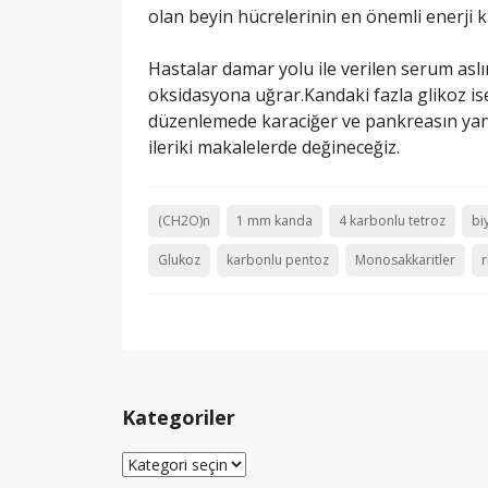
olan beyin hücrelerinin en önemli enerji
Hastalar damar yolu ile verilen serum asl
oksidasyona uğrar.Kandaki fazla glikoz ise
düzenlemede karaciğer ve pankreasın yanıs
ileriki makalelerde değineceğiz.
(CH2O)n
1 mm kanda
4 karbonlu tetroz
biy
Glukoz
karbonlu pentoz
Monosakkaritler
r
Kategoriler
Kategoriler