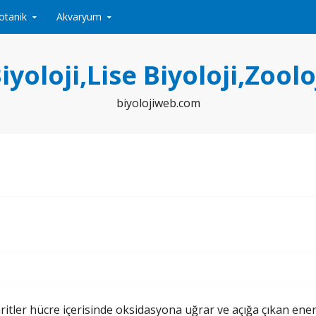
otanik
Akvaryum
iyoloji,Lise Biyoloji,Zoolo
biyolojiweb.com
ler hücre içerisinde oksidasyona uğrar ve açığa çıkan enerji h