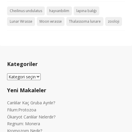
Cheilinus undulatus
hayvanbilim
lapina balığı
Lunar Wrasse
Moon wrasse
Thalassoma lunare
zooloji
Kategoriler
Kategoriler
Yeni Makaleler
Canlılar Kaç Gruba Ayrılır?
Filum:Protozoa
Ökaryot Canlılar Nelerdir?
Regnum: Monera
Kromozom Nedir?