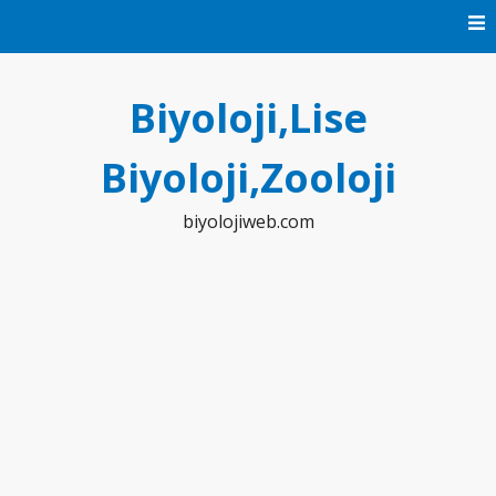
Skip
to
content
Biyoloji,Lise
Biyoloji,Zooloji
biyolojiweb.com