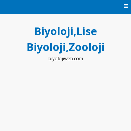
Skip
to
content
Biyoloji,Lise
Biyoloji,Zooloji
biyolojiweb.com