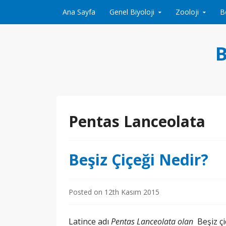
Skip to content
Ana Sayfa
Genel Biyoloji
Zooloji
B
B
Pentas Lanceolata
Beşiz Çiçeği Nedir?
Posted on
12th Kasım 2015
Latince adı
Pentas Lanceolata olan
Beşiz çi