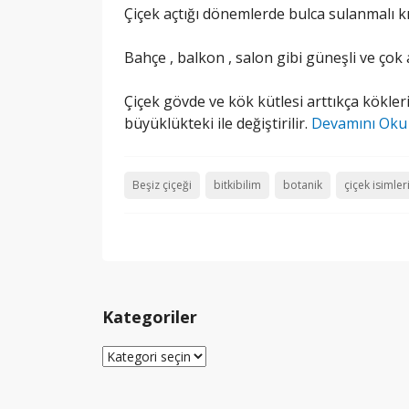
Çiçek açtığı dönemlerde bulca sulanmalı kış
Bahçe , balkon , salon gibi güneşli ve çok 
Çiçek gövde ve kök kütlesi arttıkça kökle
büyüklükteki ile değiştirilir.
Devamını Ok
Beşiz çiçeği
bitkibilim
botanik
çiçek isimler
Kategoriler
Kategoriler