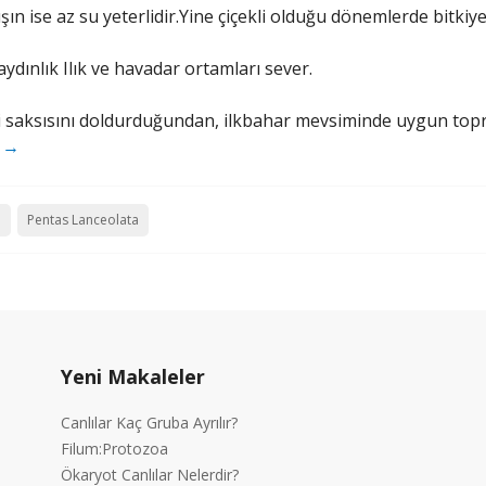
ın ise az su yeterlidir.Yine çiçekli olduğu dönemlerde bitkiye 
aydınlık Ilık ve havadar ortamları sever.
ri saksısını doldurduğundan, ilkbahar mevsiminde uygun topr
u
→
i
Pentas Lanceolata
Yeni Makaleler
Canlılar Kaç Gruba Ayrılır?
Filum:Protozoa
Ökaryot Canlılar Nelerdir?