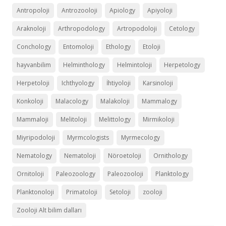
Antropoloji
Antrozooloji
Apiology
Apiyoloji
Araknoloji
Arthropodology
Artropodoloji
Cetology
Conchology
Entomoloji
Ethology
Etoloji
hayvanbilim
Helminthology
Helmintoloji
Herpetology
Herpetoloji
Ichthyology
İhtiyoloji
Karsinoloji
Konkoloji
Malacology
Malakoloji
Mammalogy
Mammaloji
Melitoloji
Melittology
Mirmikoloji
Miyripodoloji
Myrmcologists
Myrmecology
Nematology
Nematoloji
Nöroetoloji
Ornithology
Ornitoloji
Paleozoology
Paleozooloji
Planktology
Planktonoloji
Primatoloji
Setoloji
zooloji
Zooloji Alt bilim dalları