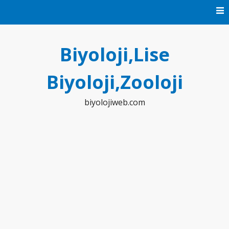
Skip
to
content
Biyoloji,Lise
Biyoloji,Zooloji
biyolojiweb.com