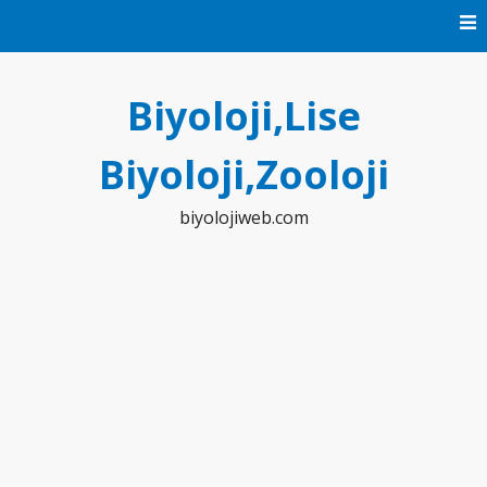
Skip
to
content
Biyoloji,Lise
Biyoloji,Zooloji
biyolojiweb.com