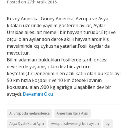
Posted on
27th Aralık 2015
Kuzey Amerika, Güney Amerika, Avrupa ve Asya
kıtaları üzerinde yayılım gösteren ayılar, Ayılar
Ursidae ailesi ait memeli bir hayvan türüdür.Etçil ve
otçul olan ayılar son derce akıllı hayvanlardır.Kış
mevsiminde kış uykusna yatarlar.Fosil kaytlarıda
mevcuttur.
Bilim adamları buldukları fosillerde tarih öncesi
devirlerde yaşamış olan dev bir ayı türü
keşfetmiştir.Dönemimin en azılı katili olan bu katil ayı
50 km hızla koşabilir ve 10 km ötedeki avının
kokusunu alan ,900 kg ağırlığa ulaşabilen dev bir
avcıydı.
Devamını Oku
→
Ailuropoda melanoleuca
Amerikan Kara Ayısı
Asya Siyah(Kara) Ayısı
Avrupa kahverengi boz ayıları
ayı