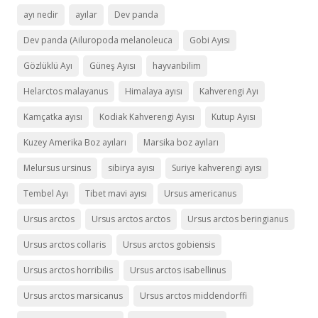
ayı nedir
ayılar
Dev panda
Dev panda (Ailuropoda melanoleuca
Gobi Ayısı
Gözlüklü Ayı
Güneş Ayısı
hayvanbilim
Helarctos malayanus
Himalaya ayısı
Kahverengi Ayı
Kamçatka ayısı
Kodiak Kahverengi Ayısı
Kutup Ayısı
Kuzey Amerika Boz ayıları
Marsika boz ayıları
Melursus ursinus
sibirya ayısı
Suriye kahverengi ayısı
Tembel Ayı
Tibet mavi ayısı
Ursus americanus
Ursus arctos
Ursus arctos arctos
Ursus arctos beringianus
Ursus arctos collaris
Ursus arctos gobiensis
Ursus arctos horribilis
Ursus arctos isabellinus
Ursus arctos marsicanus
Ursus arctos middendorffi