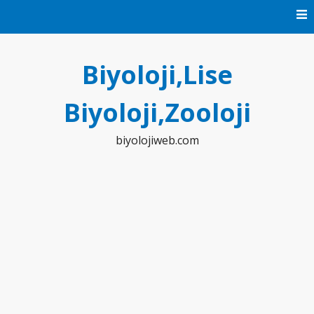
Skip
to
content
Biyoloji,Lise
Biyoloji,Zooloji
biyolojiweb.com