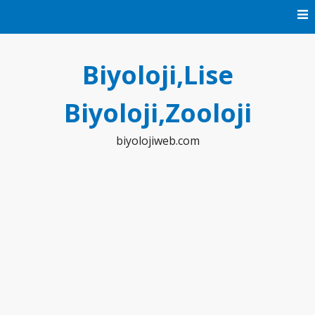
Skip
to
content
Biyoloji,Lise
Biyoloji,Zooloji
biyolojiweb.com