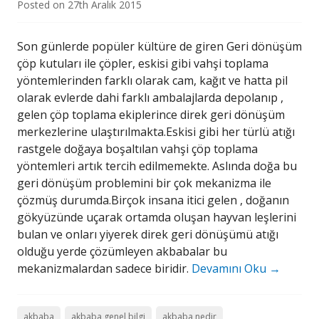
Posted on
27th Aralık 2015
Son günlerde popüler kültüre de giren Geri dönüşüm
çöp kutuları ile çöpler, eskisi gibi vahşi toplama
yöntemlerinden farklı olarak cam, kağıt ve hatta pil
olarak evlerde dahi farklı ambalajlarda depolanıp ,
gelen çöp toplama ekiplerince direk geri dönüşüm
merkezlerine ulaştırılmakta.Eskisi gibi her türlü atığı
rastgele doğaya boşaltılan vahşi çöp toplama
yöntemleri artık tercih edilmemekte. Aslında doğa bu
geri dönüşüm problemini bir çok mekanizma ile
çözmüş durumda.Birçok insana itici gelen , doğanın
gökyüzünde uçarak ortamda oluşan hayvan leşlerini
bulan ve onları yiyerek direk geri dönüşümü atığı
olduğu yerde çözümleyen akbabalar bu
mekanizmalardan sadece biridir.
Devamını Oku
→
akbaba
akbaba genel bilgi
akbaba nedir