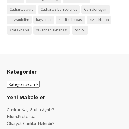
Cathartes aura
Cathartes burrovianus
Geri dönüşüm
hayvanbilim
hayvanlar
hindi akbabası
kızıl akbaba
Kral akbaba
savannah akbabası
zooloji
Kategoriler
Kategoriler
Yeni Makaleler
Canlılar Kaç Gruba Ayrılır?
Filum:Protozoa
Ökaryot Canlılar Nelerdir?