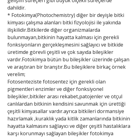
gelişim süreçleri gibi büyük ölçekli süreçlerde
dahildir.
* Fotokimya(Photochemistry) diğer bir deyişle bitki
kimyası çalışma alanları bitki fizyolojisi ile yakında
ilişkilidir.Bitkilerde diğer organizmalarda
bulunmayan,bitkinin hayatta kalması için gerekli
fonksiyonların gerçekleşmesini sağlayıcı ve bitkide
üretimde görevli çeşitli ve çok sayıda bileşikler
vardır.Fotokimya bütün bu bileşikler üzerinde çalışan
ve araştıran bir branştır.Bu bileşiklere birkaç örnek
verelim;
Fotosenteziste fotosentez için gerekli olan
pigmentleri enzimler ve diğer fonksiyonel
bileşikler,bitkiler arası rekabet,patojenler ve otçul
canlılardan bitkinin kendisini savunmak için ürettiği
çeşitli kimyasallar vardır.ayrıca bitkileri dormansiye
hazırlamak ,kuraklık yada kitlik zamanlarında bitkinin
hayatta kalmasını sağlayıcı ve diğer çeşitli hastalıklara
karşı korunmayı sağlayan bileşikler fotokimya