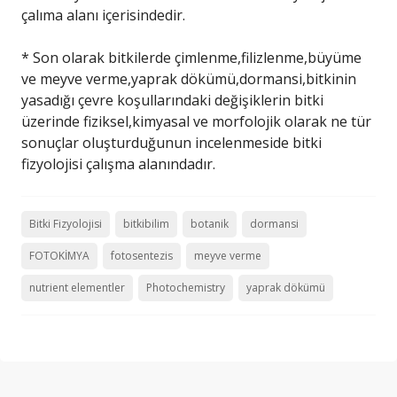
çalıma alanı içerisindedir.
* Son olarak bitkilerde çimlenme,filizlenme,büyüme
ve meyve verme,yaprak dökümü,dormansi,bitkinin
yasadığı çevre koşullarındaki değişiklerin bitki
üzerinde fiziksel,kimyasal ve morfolojik olarak ne tür
sonuçlar oluşturduğunun incelenmeside bitki
fizyolojisi çalışma alanındadır.
Bitki Fizyolojisi
bitkibilim
botanik
dormansi
FOTOKİMYA
fotosentezis
meyve verme
nutrient elementler
Photochemistry
yaprak dökümü