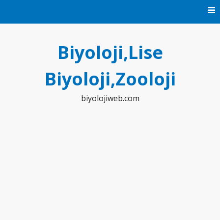
Skip
to
content
Biyoloji,Lise
Biyoloji,Zooloji
biyolojiweb.com