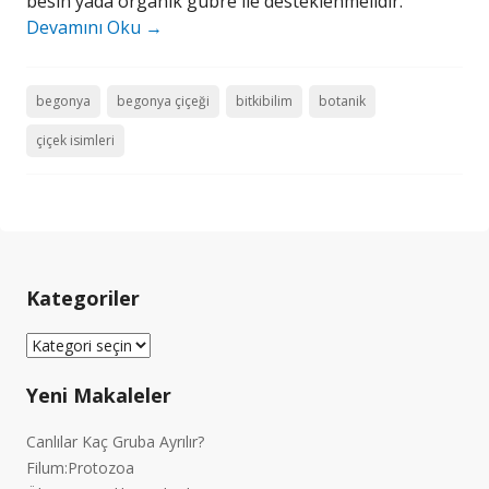
besin yada organik gübre ile desteklenmelidir.
Devamını Oku
→
begonya
begonya çiçeği
bitkibilim
botanik
çiçek isimleri
Kategoriler
Kategoriler
Yeni Makaleler
Canlılar Kaç Gruba Ayrılır?
Filum:Protozoa