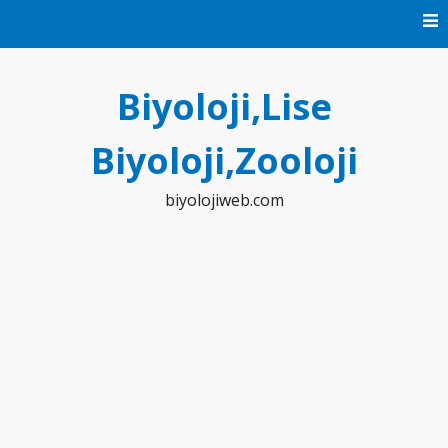
Skip
to
content
Biyoloji,Lise
Biyoloji,Zooloji
biyolojiweb.com