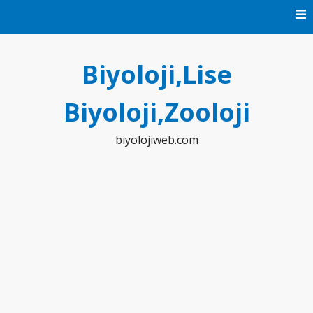
Skip
to
content
Biyoloji,Lise
Biyoloji,Zooloji
biyolojiweb.com