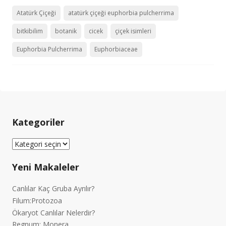
Atatürk Çiçeği
atatürk çiçeği euphorbia pulcherrima
bitkibilim
botanik
cicek
çiçek isimleri
Euphorbia Pulcherrima
Euphorbiaceae
Kategoriler
Kategoriler
Yeni Makaleler
Canlılar Kaç Gruba Ayrılır?
Filum:Protozoa
Ökaryot Canlılar Nelerdir?
Regnum: Monera