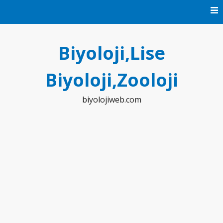
Skip
to
content
Biyoloji,Lise
Biyoloji,Zooloji
biyolojiweb.com