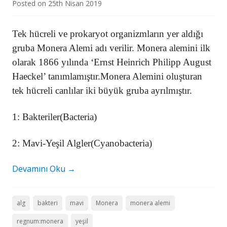
Posted on
25th Nisan 2019
Tek hücreli ve prokaryot organizmların yer aldığı
gruba Monera Alemi adı verilir. Monera alemini ilk
olarak 1866 yılında ‘Ernst Heinrich Philipp August
Haeckel’ tanımlamıştır.Monera Alemini oluşturan
tek hücreli canlılar iki büyük gruba ayrılmıştır.
1: Bakteriler(Bacteria)
2: Mavi-Yeşil Algler(Cyanobacteria)
Devamını Oku
→
alg
bakteri
mavi
Monera
monera alemi
regnum:monera
yeşil