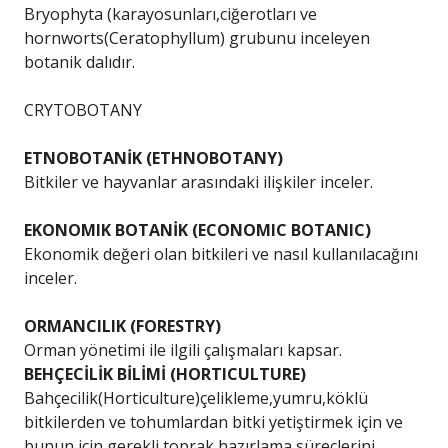
Bryophyta (karayosunları,ciğerotları ve
hornworts(Ceratophyllum) grubunu inceleyen
botanik dalıdır.
CRYTOBOTANY
ETNOBOTANİK (ETHNOBOTANY)
Bitkiler ve hayvanlar arasındaki ilişkiler inceler.
EKONOMIK BOTANİK (ECONOMIC BOTANIC)
Ekonomik değeri olan bitkileri ve nasıl kullanılacağını
inceler.
ORMANCILIK (FORESTRY)
Orman yönetimi ile ilgili çalışmaları kapsar.
BEHÇECİLİK BİLİMİ (HORTICULTURE)
Bahçecilik(Horticulture)çelikleme,yumru,köklü
bitkilerden ve tohumlardan bitki yetiştirmek için ve
bunun için gerekli toprak hazırlama süreçlerini