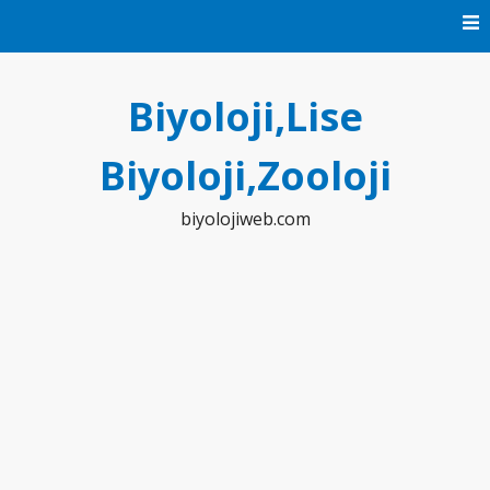
Skip
to
content
Biyoloji,Lise
Biyoloji,Zooloji
biyolojiweb.com