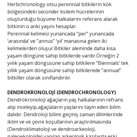
Herbchronology otsu perennial bitkilerin kök
bölgesindeki seconder ksilem hücrelerinin
oluşturduğu büyüme halkalarını referans alarak
bitkinin o anki yaşını hesaplar.
Perennial kelimesi yunancada ”per” yunancada
‘arasında’ ve ”annus” ‘yıl’ manasına gelen iki
kelimelerden oluşur.Bitkiler aleminde daha kısa
yaşam döngüne sahip bitkilerde vardır.Örneğin 2
yıılık yaşam döngüsüne sahip bitkilere ”Biennials’ tek
yıllık yaşam döngüsüne sahip bitkilerede ”annual”
bitkiller olarak sınıflandırılır.
DENDROKRONOLOJİ (DENDROCHRONOLOGY)
Dendrokronoloji ağaçların yaş halkalarının refrans
alıp inceleyip,ağaçlaların yaşlarını tayin eden bilim
dalıdır. Dendroloji bilimi geçmiş zaman dilimlerinde
iklim ve ve çevre koşullarının araştırılmasında
(Dendroklimatoloji ve dendroarkeoloji,
paleoekolojide),yapılan arkeolojik kazılarda eski