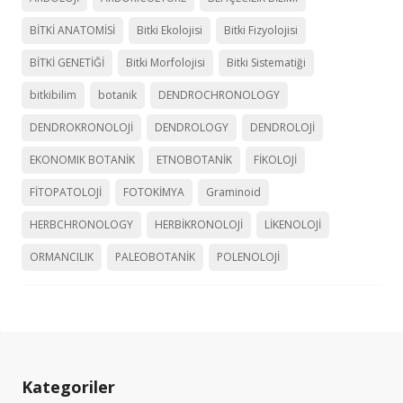
BİTKİ ANATOMİSİ
Bitki Ekolojisi
Bitki Fizyolojisi
BİTKİ GENETİĞİ
Bitki Morfolojisi
Bitki Sistematiği
bitkibilim
botanik
DENDROCHRONOLOGY
DENDROKRONOLOJİ
DENDROLOGY
DENDROLOJİ
EKONOMIK BOTANİK
ETNOBOTANİK
FİKOLOJİ
FİTOPATOLOJİ
FOTOKİMYA
Graminoid
HERBCHRONOLOGY
HERBİKRONOLOJİ
LİKENOLOJİ
ORMANCILIK
PALEOBOTANİK
POLENOLOJİ
Kategoriler